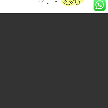
MISI
Memberikan pelatihan dan
pendekatan yang
Mudah,
Mengena dan Aplikatif
bagi
seluruh team dari level top
manajemen hingga operator
sehingga memberi dampak
perubahan di lapangan bagi
perusahaan.
Penanganan memberikan
dampak perubahan pada