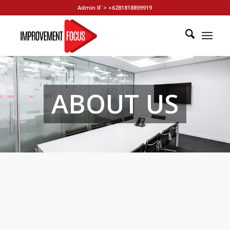
Admin IF > +6281818899919
ABOUT US