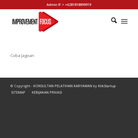
Admin IF > +6281818899919
Coba Jagoan
© Copyright -
KONSULTAN PELATIHAN KARYAWAN
by
KlikStartup
SITEMAP
KEBIJAKAN PRIVASI