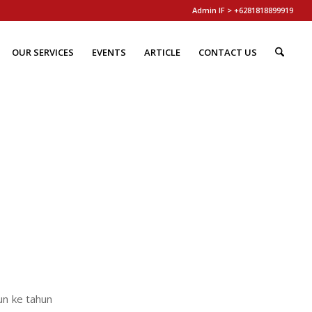
Admin IF > +6281818899919
OUR SERVICES
EVENTS
ARTICLE
CONTACT US
N
un ke tahun