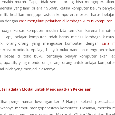
semakin murah. Tapi, tidak semua orang bisa mengoperasikan
ereka yang lahir di era 1960an, ketika komputer belum banyak
iliki keahlian mengoperasikan komputer, mereka harus belaja
nya dengan
cara mengikuti pelatihan di lembaga kursus komputer
.
lembaga kursus komputer mudah kita temukan karena hampir s
a. Tapi, belajar komputer tidak harus melalui lembaga kursu
ok, orang-orang yang menguasai komputer dengan
cara m
ecara otodidak. Apalagi, banyak buku panduan mengoperasika
al bebas di toko buku, tentunya belajar komputer akan le
, apa sih, yang mendorong orang-orang untuk belajar kompute
l inilah yang menjadi alasannya.
ter adalah Modal untuk Mendapatkan Pekerjaan
lihat pengumuman lowongan kerja? Hampir seluruh perusahaa
yawannya mampu mengoperasikan komputer. Biasanya, mereka 
imal harus menguasai program Microsoft Office Word dan Excel.