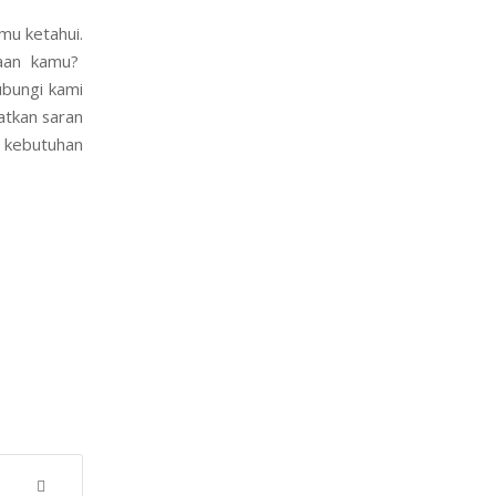
mu ketahui.
haan kamu?
ubungi kami
tkan saran
kebutuhan