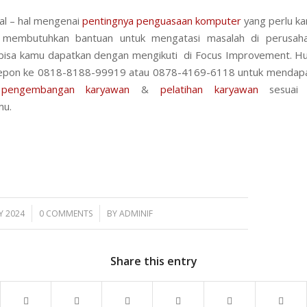
al – hal mengenai
pentingnya penguasaan komputer
yang perlu ka
 membutuhkan bantuan untuk mengatasi masalah di perusa
bisa kamu dapatkan dengan mengikuti di Focus Improvement. H
elepon ke 0818-8188-99919 atau 0878-4169-6118 untuk mendapa
pengembangan karyawan
&
pelatihan karyawan
sesuai 
mu.
/
Y 2024
0 COMMENTS
BY
ADMINIF
Share this entry