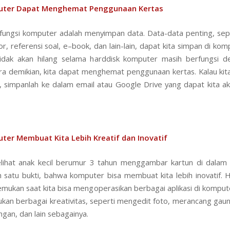
ter Dapat Menghemat Penggunaan Kertas
 fungsi komputer adalah menyimpan data. Data-data penting, seper
r, referensi soal, e–book, dan lain-lain, dapat kita simpan di ko
idak akan hilang selama harddisk komputer masih berfungsi d
a demikian, kita dapat menghemat penggunaan kertas. Kalau kita
, simpanlah ke dalam email atau Google Drive yang dapat kita ak
ter Membuat Kita Lebih Kreatif dan Inovatif
lihat anak kecil berumur 3 tahun menggambar kartun di dalam
ah satu bukti, bahwa komputer bisa membuat kita lebih inovatif. H
temukan saat kita bisa mengoperasikan berbagai aplikasi di kompute
ukan berbagai kreativitas, seperti mengedit foto, merancang ga
ngan, dan lain sebagainya.