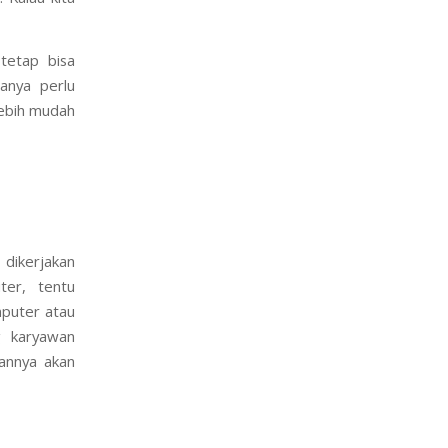
tetap bisa
anya perlu
lebih mudah
dikerjakan
ter, tentu
mputer atau
g karyawan
annya akan