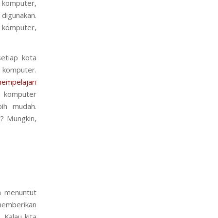
 komputer,
 digunakan.
r komputer,
etiap kota
s komputer.
empelajari
n komputer
bih mudah.
r? Mungkin,
n menuntut
memberikan
 Kalau kita