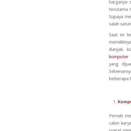
harganya 
terutama m
Supaya mem
salah satu
Saat ini 
memilikiny
Banyak k
komputer
s
yang diju
Sebenarnya
beberapa ha
Kompu
Pernah me
calon kar
syarat min