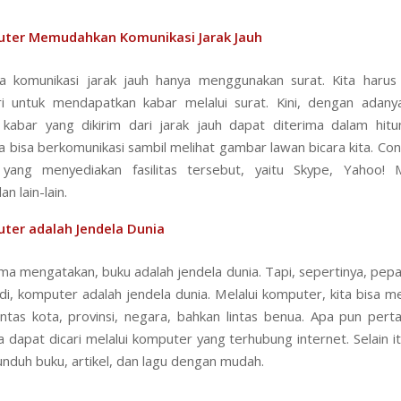
ter Memudahkan Komunikasi Jarak Jauh
a komunikasi jarak jauh hanya menggunakan surat. Kita haru
ri untuk mendapatkan kabar melalui surat. Kini, dengan adany
kabar yang dikirim dari jarak jauh dapat diterima dalam hitu
a bisa berkomunikasi sambil melihat gambar lawan bicara kita. Con
yang menyediakan fasilitas tersebut, yaitu Skype, Yahoo! 
 lain-lain.
ter adalah Jendela Dunia
ma mengatakan, buku adalah jendela dunia. Tapi, sepertinya, pepat
di, komputer adalah jendela dunia. Melalui komputer, kita bisa 
lintas kota, provinsi, negara, bahkan lintas benua. Apa pun perta
 dapat dicari melalui komputer yang terhubung internet. Selain itu
nduh buku, artikel, dan lagu dengan mudah.