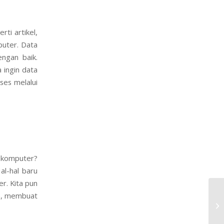
ti artikel,
mputer. Data
engan baik.
 ingin data
ses melalui
 komputer?
al-hal baru
r. Kita pun
un, membuat
6 
Ke