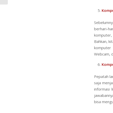
Kompu
Sebelumny
berhari-ha
komputer, 
Bahkan, kit
komputer 
Webcam, dan
Kompu
Pepatah la
saja menja
informasi 
jawabannya
bisa mengu