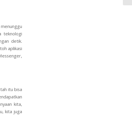
s menunggu
a teknologi
ngan detik.
toh aplikasi
Messenger,
ah itu bisa
mendapatkan
nyaan kita,
, kita juga