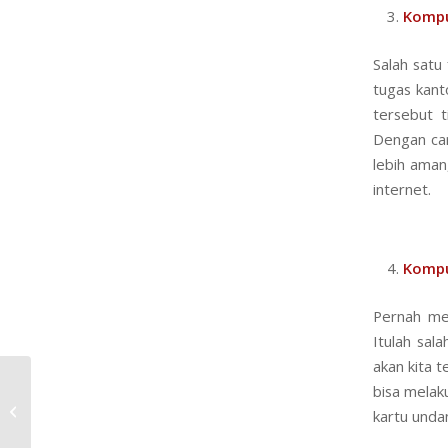
Kompu
Salah satu
tugas kanto
tersebut t
Dengan car
lebih aman
internet.
Kompu
Pernah me
Itulah sal
akan kita 
bisa melak
Hal – Hal Yang Perlu Dipersiapkan
kartu unda
Untuk Menjadi Karyawan Magang