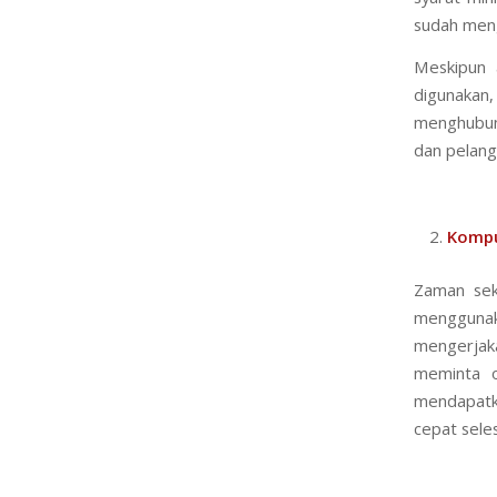
sudah meng
Meskipun 
digunakan
menghubung
dan pelang
Kompu
Zaman sek
menggunak
mengerjaka
meminta o
mendapatk
cepat seles