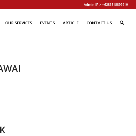
Admin IF > +6281818899919
OUR SERVICES
EVENTS
ARTICLE
CONTACT US
AWAI
K