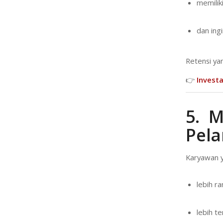
memiliki
dan ing
Retensi ya
👉
Invest
5. M
Pel
Karyawan y
lebih r
lebih te