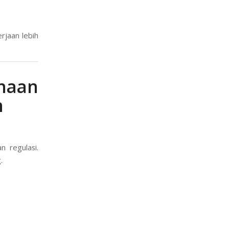
rjaan lebih
ahaan
n
n regulasi.
.