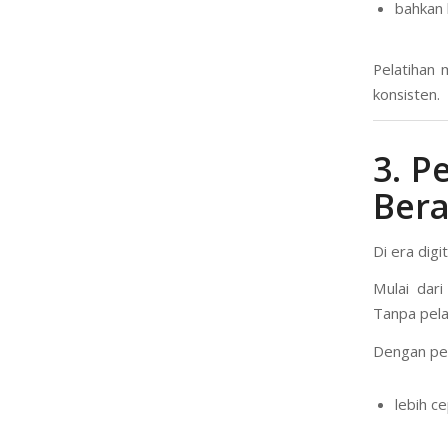
bahkan k
Pelatihan 
konsisten.
3. P
Ber
Di era digi
Mulai dari
Tanpa pela
Dengan pel
lebih c