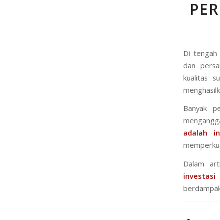
PE
Di tengah 
dan persa
kualitas s
menghasil
Banyak pe
mengangga
adalah i
memperkuat
Dalam ar
investasi 
berdampak