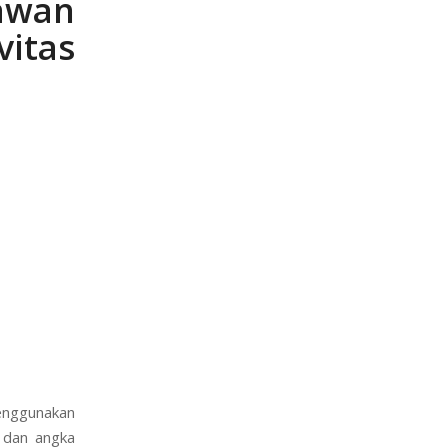
wan
itas
enggunakan
l dan angka