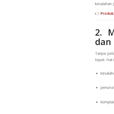
kesalahan 
👉
Produk
2. 
dan 
Tanpa pela
tepat. Hal
kesalah
penurun
komplai