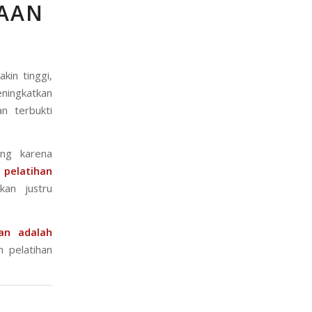
AAN
kin tinggi,
ningkatkan
an terbukti
ing karena
,
pelatihan
kan justru
an adalah
 pelatihan