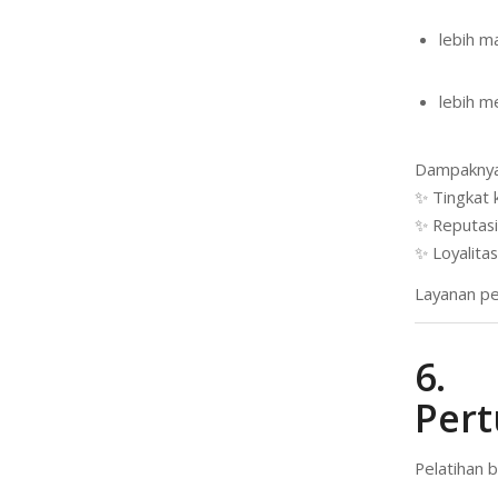
lebih m
lebih m
Dampaknya
✨ Tingkat 
✨ Reputas
✨ Loyalita
Layanan pe
6. 
Per
Pelatihan 