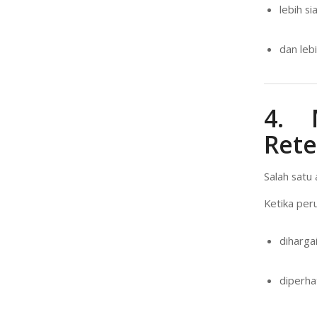
lebih s
dan leb
4. 
Rete
Salah satu
Ketika per
dihargai
diperha