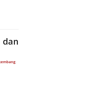
 dan
rkembang
.