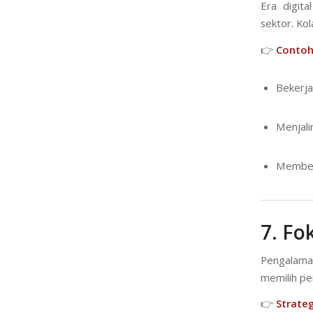
Era digit
sektor. Ko
👉
Contoh
Bekerja
Menjali
Membent
7. Fo
Pengalaman
memilih pe
👉
Strateg