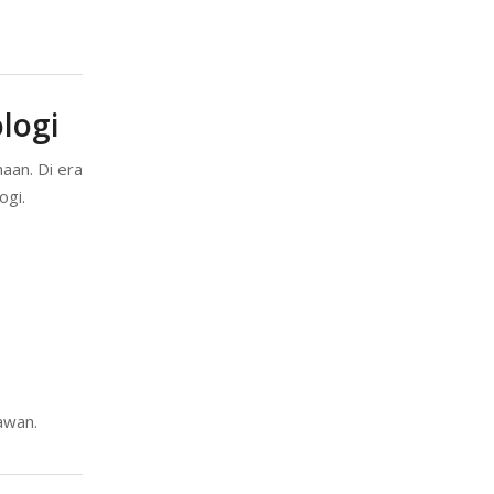
logi
aan. Di era
ogi.
awan.