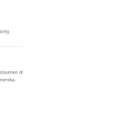
rity.
Konsumen di
 mereka.