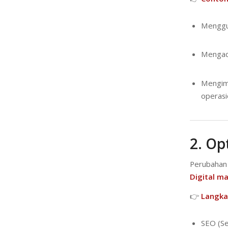
Menggun
Mengado
Mengim
operasi
2. Op
Perubahan 
Digital m
👉
Langkah
SEO (Se