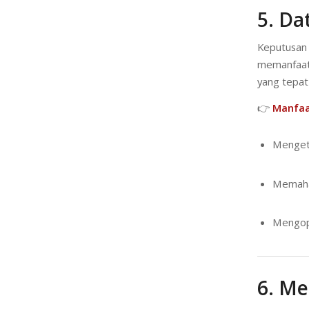
5. Da
Keputusan 
memanfaa
yang tepat
👉
Manfaa
Mengeta
Memaham
Mengopt
6. M