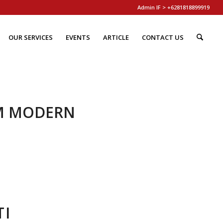
Admin IF > +6281818899919
OUR SERVICES
EVENTS
ARTICLE
CONTACT US
M MODERN
TI