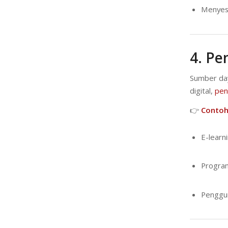
Menyesu
4. P
Sumber day
digital,
pen
👉
Contoh
E-learn
Program
Penggun