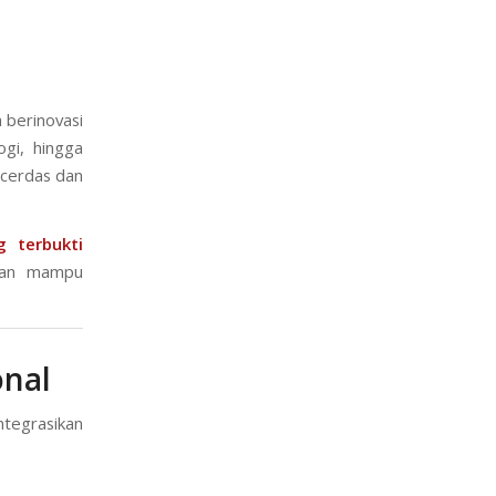
a berinovasi
gi, hingga
 cerdas dan
 terbukti
 dan mampu
onal
ntegrasikan