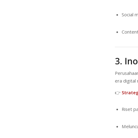
Social 
Content
3. In
Perusahaan
era digita
👉
Strateg
Riset pa
Meluncu