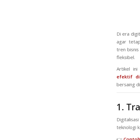
Di era digi
agar teta
tren bisni
fleksibel.
Artikel i
efektif di
bersaing d
1. Tr
Digitalisa
teknologi k
👉
Contoh