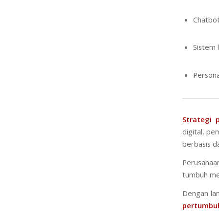
Chatbot
Sistem l
Persona
Strategi 
digital, p
berbasis d
Perusahaa
tumbuh men
Dengan lan
pertumbuh