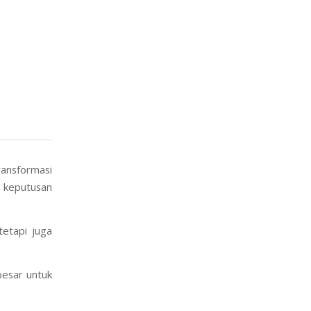
ansformasi
n keputusan
etapi juga
besar untuk