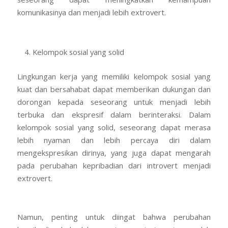
komunikasinya dan menjadi lebih extrovert.
Kelompok sosial yang solid
Lingkungan kerja yang memiliki kelompok sosial yang
kuat dan bersahabat dapat memberikan dukungan dan
dorongan kepada seseorang untuk menjadi lebih
terbuka dan ekspresif dalam berinteraksi. Dalam
kelompok sosial yang solid, seseorang dapat merasa
lebih nyaman dan lebih percaya diri dalam
mengekspresikan dirinya, yang juga dapat mengarah
pada perubahan kepribadian dari introvert menjadi
extrovert.
Namun, penting untuk diingat bahwa perubahan