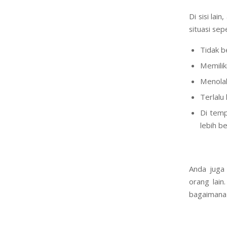
Di sisi lai
situasi sepe
Tidak b
Memilik
Menolak
Terlalu
Di temp
lebih b
Anda juga 
orang lain
bagaimana