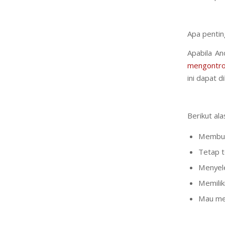
Apa pentin
Apabila An
mengontro
ini dapat di
Berikut al
Membuat
Tetap t
Menyele
Memilik
Mau men