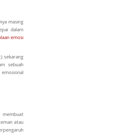
anya masing
epai dalam
olaan emosi
t) sekarang
lum sebuah
 emosional
m membuat
 teman atau
berpengaruh