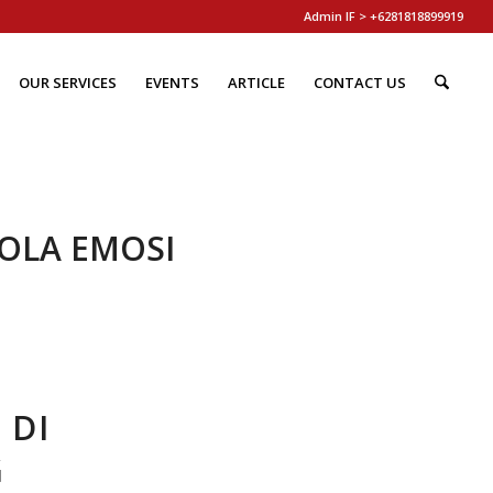
Admin IF > +6281818899919
OUR SERVICES
EVENTS
ARTICLE
CONTACT US
OLA EMOSI
 DI
G