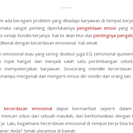
ini ada beragam problem yang dihadapi karyawan di tempat kerj
 maka sangat penting diperlukannya
pengelolaan emosi
yang t
setiap kondisi kerjanya. Kali ini akan kita ulas
pentingnya pengel
 dikenal dengan kecerdasan emosional. Yuk simak
 emosional atau yang sering disebut juga EQ (emotional quotien
di topik hangat dan menjadi salah satu pertimbangan sebe
n mempekerjakan karyawan. Seseorang memiliki kecerdasan
a mampu mengenali dan mengerti emosi diri sendiri dan orang lain.
a kecerdasan emosional
dapat bermanfaat seperti dala
 mencari solusi dari sebuah masalah, dan berkomunikasi dengan
rja. Lalu, bagaimana kecerdasan emosional di tempat kerja bisa 
arier Anda? Simak ulasannya di bawah.