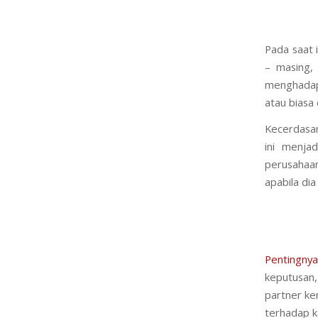
Pada saat 
– masing,
menghadapi 
atau biasa
Kecerdasan
ini menja
perusahaa
apabila di
Pentingny
keputusan,
partner ke
terhadap k