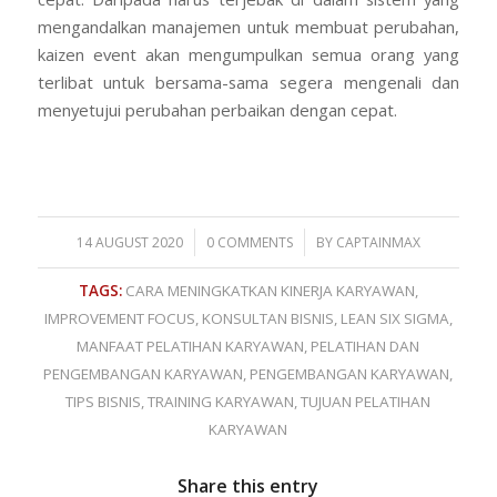
mengandalkan manajemen untuk membuat perubahan,
kaizen event akan mengumpulkan semua orang yang
terlibat untuk bersama-sama segera mengenali dan
menyetujui perubahan perbaikan dengan cepat.
/
/
14 AUGUST 2020
0 COMMENTS
BY
CAPTAINMAX
TAGS:
CARA MENINGKATKAN KINERJA KARYAWAN
,
IMPROVEMENT FOCUS
,
KONSULTAN BISNIS
,
LEAN SIX SIGMA
,
MANFAAT PELATIHAN KARYAWAN
,
PELATIHAN DAN
PENGEMBANGAN KARYAWAN
,
PENGEMBANGAN KARYAWAN
,
TIPS BISNIS
,
TRAINING KARYAWAN
,
TUJUAN PELATIHAN
KARYAWAN
Share this entry