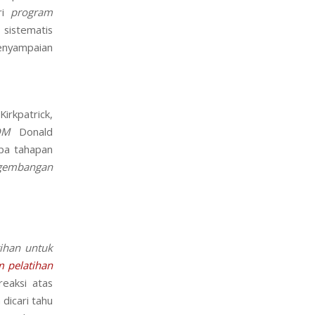
ri
program
 sistematis
enyampaian
irkpatrick,
DM
Donald
apa tahapan
ngembangan
tihan untuk
am
pelatihan
eaksi atas
dicari tahu