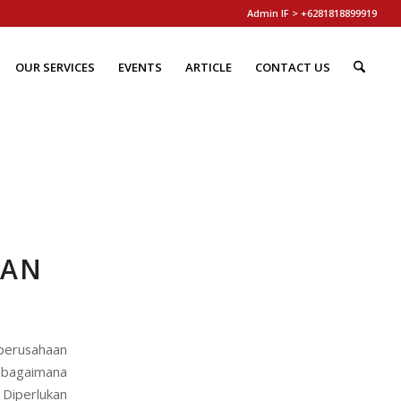
Admin IF > +6281818899919
OUR SERVICES
EVENTS
ARTICLE
CONTACT US
WAN
perusahaan
 bagaimana
 Diperlukan