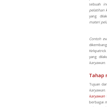
sebuah
ind
pelatihan
yang dila
materi
pel
Contoh ev
dikemban
Kirkpatric
yang dila
karyawan
.
Tahap r
Tujuan dar
karyawan
.
karyawan
b
berbagai
m