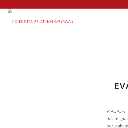
EV
P
elatihan
dalam
pe
perusahaa