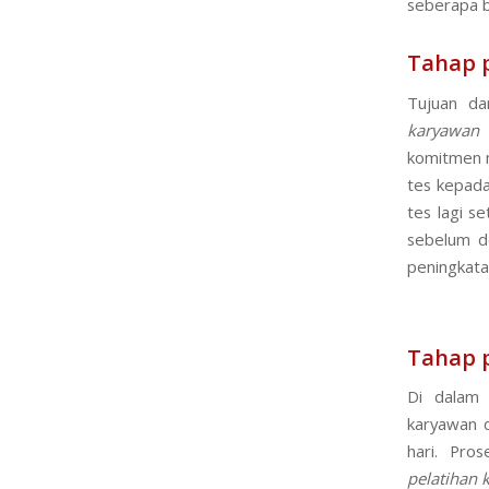
seberapa b
Tahap 
Tujuan da
karyawan
b
komitmen 
tes kepad
tes lagi s
sebelum d
peningkata
Tahap p
Di dalam 
karyawan d
hari. Pro
pelatihan
k