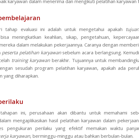
aik karyawan dalam menerima dan mengikuti pelatihan karyawan 
pembelajaran
ri tahap evaluasi ini adalah untuk mengetahui apakah
tujua
isa meningkatkan keahlian, sikap, pengetahuan, kepercayaan
mereka dalam melakukan pekerjaannya. Caranya dengan memberi
a
peserta pelatihan
karyawan
sebelum acara berlangsung. Kemudi
etelah
training
karyawan
berakhir. Tujuannya untuk membandingka
engan sesudah program pelatihan karyawan, apakah ada peru
n yang diharapkan.
erilaku
tahapan ini, perusahaan akan dibantu untuk memahami seb
alam mengaplikasikan hasil pelatihan karyawan dalam pekerjaan
ses pengukuran perilaku yang efektif memakan waktu panja
erja karyawan
, berminggu-minggu atau bahkan berbulan-bulan.