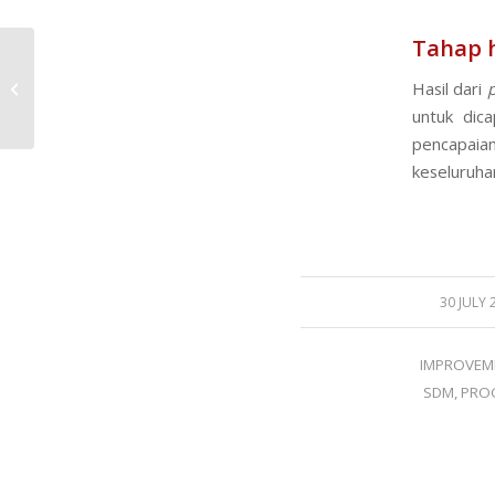
Tahap h
Hasil dari
Metode Pelatihan Karyawan
untuk dica
pencapaian
keseluruha
/
30 JULY 
IMPROVEM
SDM
,
PRO