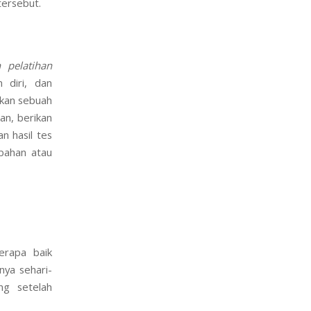
tersebut.
n
pelatihan
 diri, dan
kan sebuah
an, berikan
n hasil tes
bahan atau
erapa baik
nya sehari-
ng setelah