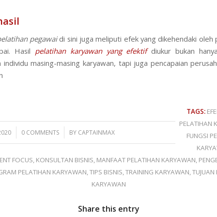
asil
pelatihan
pegawai
di sini juga meliputi efek yang dikehendaki oleh
pai. Hasil
pelatihan karyawan yang efektif
diukur bukan hanya 
 individu masing-masing karyawan, tapi juga pencapaian perusa
n
TAGS:
EFE
PELATIHAN
/
2020
0 COMMENTS
BY
CAPTAINMAX
FUNGSI P
KARY
ENT FOCUS
,
KONSULTAN BISNIS
,
MANFAAT PELATIHAN KARYAWAN
,
PENG
GRAM PELATIHAN KARYAWAN
,
TIPS BISNIS
,
TRAINING KARYAWAN
,
TUJUAN 
KARYAWAN
Share this entry