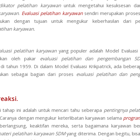
ikator pelatihan karyawan
untuk mengetahui kesuksesan da
 karyawan
.
Evaluasi
pelatihan karyawan
sendiri merupakan proses
kukan dengan tujuan untuk mengukur keberhasilan dari p
atihan karyawan
.
aluasi pelatihan karyawan
yang populer adalah Model Evaluasi K
gkan oleh pakar
evaluasi pelatihan dan pengembangan S
k di tahun 1959. Di dalam Model Evaluasi Krikpatrick, ada beber
kukan sebagai bagian dari proses
evaluasi pelatihan dan pe
eaksi.
i tahap ini adalah untuk mencari tahu seberapa
penting
nya
pela
 Caranya dengan mengukur keterlibatan karyawan selama
progr
erlangsung, keaktifan mereka, serta bagaimana karyawan ber
ateri
pelatihan karyawan SDM
yang diterima. Dengan begitu, bisa 