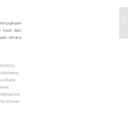
 perusahaan
Ma
hasil dari
haan secara
KTIVITAS
 KARYAWAN
,
ELATIHAN
AWAN
,
EMBANGAN
PELATIHAN