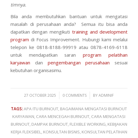
timnya.
Bila anda membutuhkan bantuan untuk mengatasi
masalah di perusahaan anda? Semua itu bisa anda
dapatkan dengan mengikuti
training and development
program
di Focus Improvement. Hubungi kami melalui
telepon ke 0818-8188-99919 atau 0878-4169-6118
untuk mendapatkan saran
program pelatihan
karyawan
dan
pengembangan perusahaan
sesuai
kebutuhan organisasimu.
/
/
27 OCTOBER 2025
0 COMMENTS
BY
ADMINIF
TAGS:
APA ITU BURNOUT
,
BAGAIMANA MENGATASI BURNOUT
KARYAWAN
,
CARA MENCEGAH BURNOUT
,
CARA MENGATASI
BURNOUT
,
DAMPAK BURNOUT
,
FLEXIBLE WORKING
,
KEBIJAKAN
KERJA FLEKSIBEL
,
KONSULTAN BISNIS
,
KONSULTAN PELATIHAN