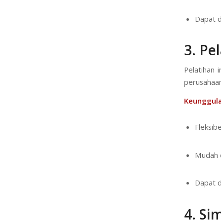
Dapat d
3.
Pel
Pelatihan 
perusahaan
Keunggula
Fleksib
Mudah d
Dapat d
4.
Sim