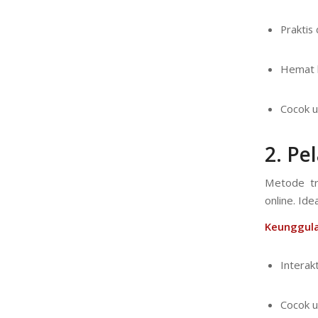
Praktis 
Hemat 
Cocok u
2.
Pel
Metode tr
online. Ide
Keunggula
Interakt
Cocok u