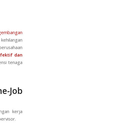
gembangan
 kehilangan
perusahaan
fektif dan
ensi tenaga
e-Job
ngan kerja
ervisor.