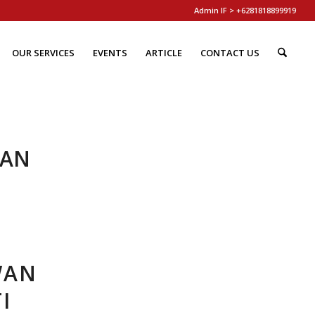
Admin IF > +6281818899919
OUR SERVICES
EVENTS
ARTICLE
CONTACT US
AN
WAN
I