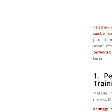
Pelatihan 
sumber da
potensi m
secara kes
terbukti b
kerja.
1.
Pe
Train
Metode in
mereka. Me
Keunggula