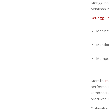
Menggunak
pelatihan l
Keunggula
Meningk
Mendoro
Memper
Memilih
m
performa i
kombinasi 
produktif,
Optimalk