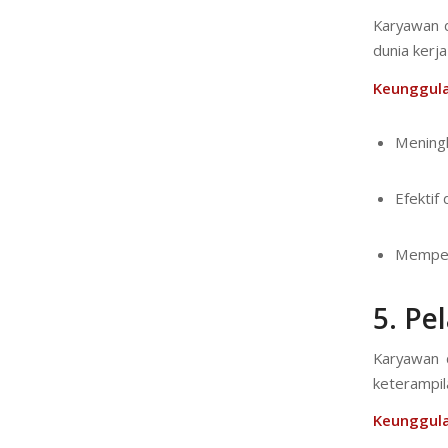
Karyawan d
dunia kerja
Keunggula
Meningk
Efektif
Mempers
5.
Pe
Karyawan 
keterampil
Keunggula