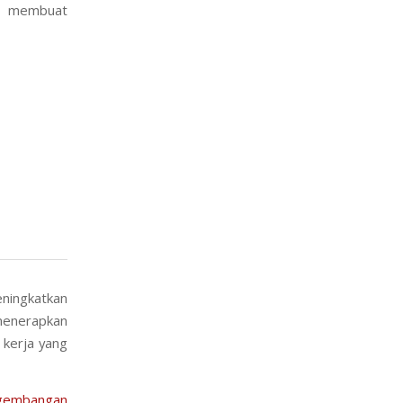
uk membuat
ningkatkan
 menerapkan
 kerja yang
gembangan