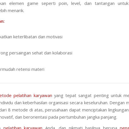
an elemen game seperti poin, level, dan tantangan unt
ebih menarik.
n:
atkan keterlibatan dan motivasi
ng persaingan sehat dan kolaborasi
mudah retensi materi
etode pelatihan karyawan
yang tepat sangat penting untuk me
ndividu dan keberhasilan organisasi secara keseluruhan. Dengan
dari 8 metode di atas, perusahaan dapat menciptakan lingkungan
 inovatif, dan berorientasi pada pertumbuhan jangka panjang.
an
pelatihan karyawan
Anda, dan nikmati hasilnya berupa
pen