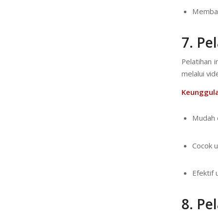
Memban
7.
Pel
Pelatihan 
melalui vide
Keunggula
Mudah d
Cocok u
Efektif
8.
Pel