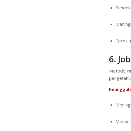
Pendek
Meningk
Cocok 
6.
Job
Metode ini
pengetahuan
Keunggula
Mening
Mengura