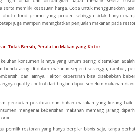
 ingin dijual dan dihidangkan dapat menarik selera cust
 serta memiliki kesesuain harga. Coba untuk menggunakkan jasa
r photo food promo yang proper sehingga tidak hanya mam
tetapi juga mampun meningkatkan penjualan makanan pada resto
ran Tidak Bersih, Peralatan Makan yang Kotor
u keluhan konsumen lainnya yang umum sering ditemukan adala
 benda asing di dalam makanan seperti serangga, rambut, pec
mbersih, dan lainnya. Faktor kebersihan bisa disebabkan bebe
rangnya quality control dari bagian dapur sebelum makanan dian
tem pencucian peralatan dan bahan masakan yang kurang baik 
onsumen mengenai kebersihan makanan memang jarang diperha
toran.
lau pemilik restoran yang hanya berpikir bisnis saja, tanpa perhat