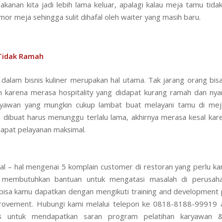
kanan kita jadi lebih lama keluar, apalagi kalau meja tamu tidak
or meja sehingga sulit dihafal oleh waiter yang masih baru.
 Tidak Ramah
y dalam bisnis kuliner merupakan hal utama. Tak jarang orang bisa
n karena merasa hospitality yang didapat kurang ramah dan ny
ryawan yang mungkin cukup lambat buat melayani tamu di meja
dibuat harus menunggu terlalu lama, akhirnya merasa kesal ka
apat pelayanan maksimal.
al – hal mengenai 5 komplain customer di restoran yang perlu ka
 membutuhkan bantuan untuk mengatasi masalah di perusa
bisa kamu dapatkan dengan mengikuti training and development
rovement. Hubungi kami melalui telepon ke 0818-8188-99919 
8 untuk mendapatkan saran program pelatihan karyawan 