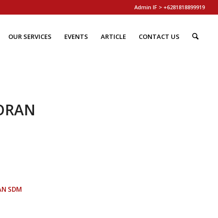
Admin IF > +6281818899919
OUR SERVICES
EVENTS
ARTICLE
CONTACT US
TORAN
AN SDM