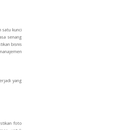
 satu kunci
rasa senang
ikan bisnis
 manajemen
erjadi yang
stikan foto