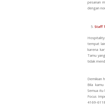
pesanan ma
dengan nom
Staff
Hospitalit
tempat lai
karena ka
Tamu yang 
tidak mend
Demikian h
Bila kamu
Semua itu 
Focus Imp
4169-611