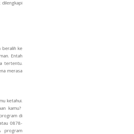
 dilengkapi
 beralih ke
aman. Entah
 tertentu.
rena merasa
mu ketahui.
haan kamu?
 program di
atau 0878-
& program