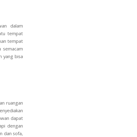
wan dalam
atu tempat
kan tempat
au semacam
m yang bisa
an ruangan
enyediakan
yawan dapat
kapi dengan
n dan sofa,