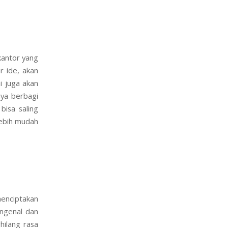
kantor yang
r ide, akan
i juga akan
nya berbagi
bisa saling
lebih mudah
enciptakan
engenal dan
hilang rasa