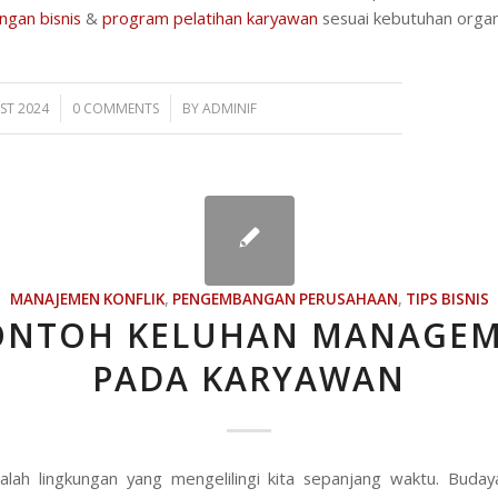
gan bisnis
&
program pelatihan karyawan
sesuai kebutuhan organ
/
ST 2024
0 COMMENTS
BY
ADMINIF
MANAJEMEN KONFLIK
,
PENGEMBANGAN PERUSAHAAN
,
TIPS BISNIS
ONTOH KELUHAN MANAGE
PADA KARYAWAN
lah lingkungan yang mengelilingi kita sepanjang waktu. Budaya