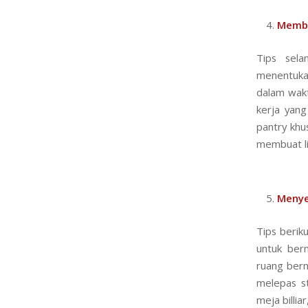
Membe
Tips sel
menentuka
dalam wak
kerja yan
pantry khu
membuat li
Menye
Tips berik
untuk ber
ruang berm
melepas st
meja billi