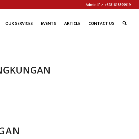
Admin IF > +6281818899919
OUR SERVICES
EVENTS
ARTICLE
CONTACT US
INGKUNGAN
NGAN