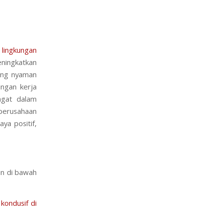
lingkungan
eningkatkan
yang nyaman
ungan kerja
ngat dalam
 perusahaan
ya positif,
an di bawah
kondusif di