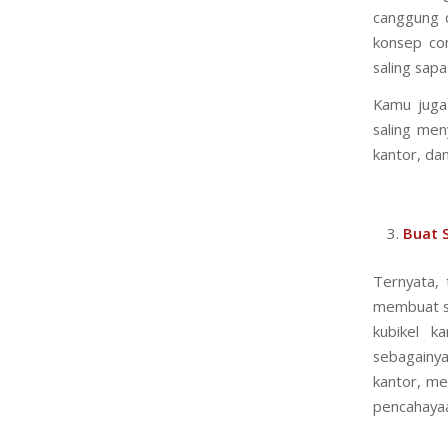
canggung d
konsep co
saling sap
Kamu juga
saling me
kantor, da
Buat 
Ternyata, 
membuat su
kubikel k
sebagainy
kantor, me
pencahayaa