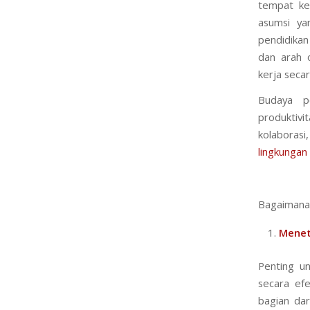
tempat ker
asumsi ya
pendidikan
dan arah 
kerja secar
Budaya po
produktivi
kolaboras
lingkungan
Bagaimana 
Menet
Penting un
secara ef
bagian dar