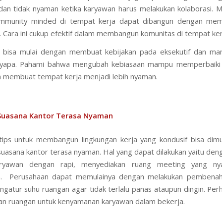
an tidak nyaman ketika karyawan harus melakukan kolaborasi. 
mmunity minded di tempat kerja dapat dibangun dengan me
a. Cara ini cukup efektif dalam membangun komunitas di tempat ker
 bisa mulai dengan membuat kebijakan pada eksekutif dan man
nyapa. Pahami bahwa mengubah kebiasaan mampu memperbaiki 
n membuat tempat kerja menjadi lebih nyaman.
Suasana Kantor Terasa Nyaman
tips untuk membangun lingkungan kerja yang kondusif bisa dim
asana kantor terasa nyaman. Hal yang dapat dilakukan yaitu de
aryawan dengan rapi, menyediakan ruang meeting yang n
a. Perusahaan dapat memulainya dengan melakukan pembenaha
ngatur suhu ruangan agar tidak terlalu panas ataupun dingin. Perh
n ruangan untuk kenyamanan karyawan dalam bekerja.