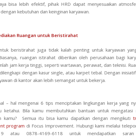
aya bisa lebih efektif, pihak HRD dapat menyesuaikan atmosf
i dengan kebutuhan dan keinginan karyawan.
diakan Ruangan untuk Beristirahat
tuk beristirahat juga tidak kalah penting untuk karyawan yan
iasanya, ruangan istirahat diberikan oleh perusahaan bagi ka
mlah jam kerja tinggi, seperti wartawan, perawat, dan teknisi. Rua
ilengkapi dengan kasur single, atau karpet tebal. Dengan inisiatif 
ryawan di kantor akan lebih semangat untuk bekerja.
al – hal mengenai 6 tips menciptakan lingkungan kerja yang 
u ketahui. Bila kamu membutuhkan bantuan untuk mengatasi 
n kamu? Semua itu bisa kamu dapatkan dengan mengikuti
t
nt program
di Focus Improvement. Hubungi kami melalui telep
919 atau 0878-4169-6118 untuk mendapatkan sar