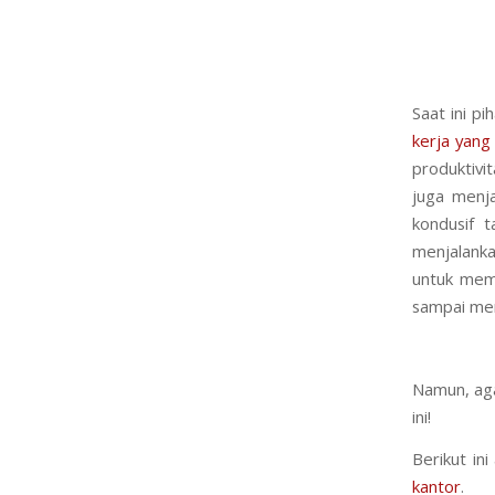
Saat ini 
kerja yang
produktivi
juga menja
kondusif 
menjalanka
untuk memb
sampai me
Namun, aga
ini!
Berikut in
kantor
.