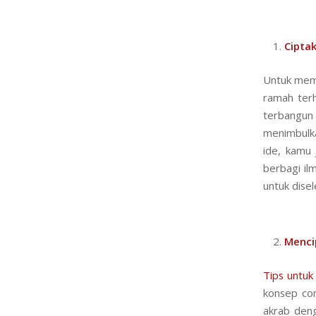
Cipta
Untuk memb
ramah terh
terbangun 
menimbulka
ide, kamu 
berbagi il
untuk disel
Menci
Tips untuk
konsep com
akrab deng