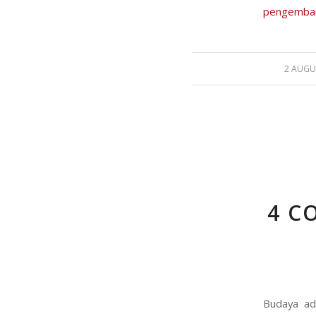
pengemban
/
2 AUGU
4 C
Budaya ada