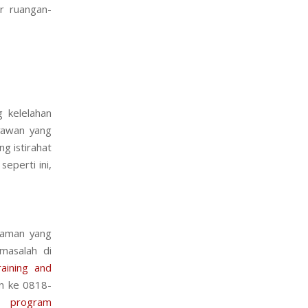
er ruangan-
g kelelahan
ryawan yang
ng istirahat
seperti ini,
nyaman yang
masalah di
raining and
on ke 0818-
an
program