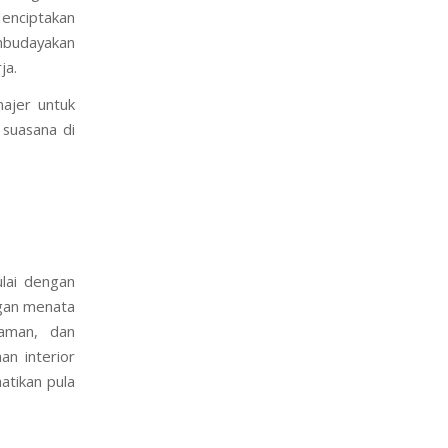
Menciptakan
mbudayakan
ja.
ajer untuk
suasana di
ulai dengan
ngan menata
yaman, dan
n interior
atikan pula