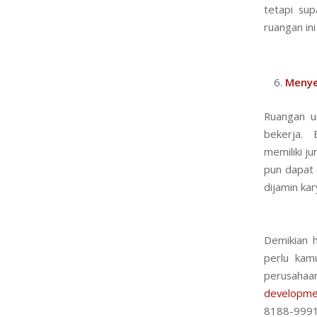
tetapi sup
ruangan in
Menye
Ruangan un
bekerja. B
memiliki ju
pun dapat d
dijamin ka
Demikian h
perlu kam
perusahaa
developme
8188-99