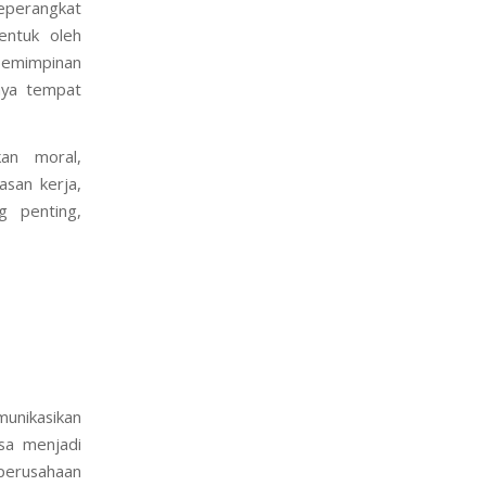
seperangkat
entuk oleh
epemimpinan
aya tempat
kan moral,
asan kerja,
g penting,
munikasikan
sa menjadi
 perusahaan