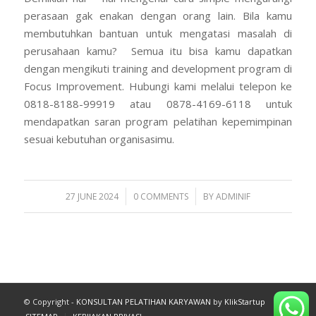
perasaan gak enakan dengan orang lain. Bila kamu
membutuhkan bantuan untuk mengatasi masalah di
perusahaan kamu? Semua itu bisa kamu dapatkan
dengan mengikuti training and development program di
Focus Improvement. Hubungi kami melalui telepon ke
0818-8188-99919 atau 0878-4169-6118 untuk
mendapatkan saran program pelatihan kepemimpinan
sesuai kebutuhan organisasimu.
/
/
27 JUNE 2024
0 COMMENTS
BY
ADMINIF
© Copyright -
KONSULTAN PELATIHAN KARYAWAN
by
KlikStartup