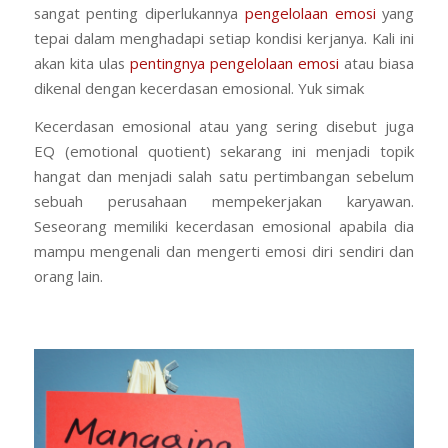
sangat penting diperlukannya
pengelolaan emosi
yang
tepai dalam menghadapi setiap kondisi kerjanya. Kali ini
akan kita ulas
pentingnya pengelolaan emosi
atau biasa
dikenal dengan kecerdasan emosional. Yuk simak
Kecerdasan emosional atau yang sering disebut juga
EQ (emotional quotient) sekarang ini menjadi topik
hangat dan menjadi salah satu pertimbangan sebelum
sebuah perusahaan mempekerjakan karyawan.
Seseorang memiliki kecerdasan emosional apabila dia
mampu mengenali dan mengerti emosi diri sendiri dan
orang lain.