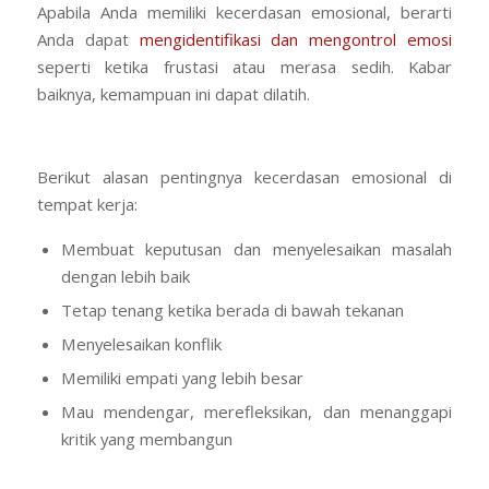
Apabila Anda memiliki kecerdasan emosional, berarti
Anda dapat
mengidentifikasi dan mengontrol emosi
seperti ketika frustasi atau merasa sedih. Kabar
baiknya, kemampuan ini dapat dilatih.
Berikut alasan pentingnya kecerdasan emosional di
tempat kerja:
Membuat keputusan dan menyelesaikan masalah
dengan lebih baik
Tetap tenang ketika berada di bawah tekanan
Menyelesaikan konflik
Memiliki empati yang lebih besar
Mau mendengar, merefleksikan, dan menanggapi
kritik yang membangun