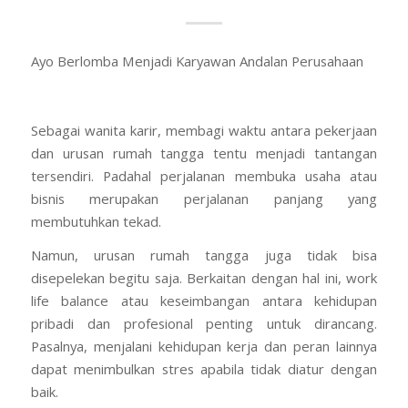
Ayo Berlomba Menjadi Karyawan Andalan Perusahaan
Sebagai wanita karir, membagi waktu antara pekerjaan
dan urusan rumah tangga tentu menjadi tantangan
tersendiri. Padahal perjalanan membuka usaha atau
bisnis merupakan perjalanan panjang yang
membutuhkan tekad.
Namun, urusan rumah tangga juga tidak bisa
disepelekan begitu saja. Berkaitan dengan hal ini, work
life balance atau keseimbangan antara kehidupan
pribadi dan profesional penting untuk dirancang.
Pasalnya, menjalani kehidupan kerja dan peran lainnya
dapat menimbulkan stres apabila tidak diatur dengan
baik.