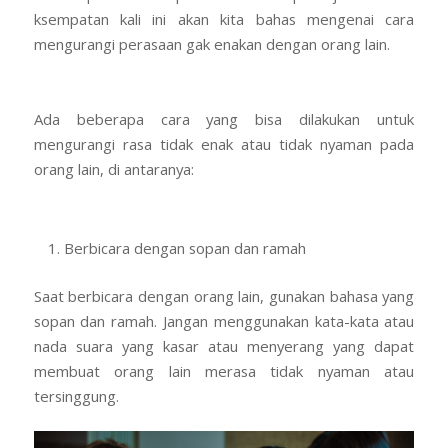
ksempatan kali ini akan kita bahas mengenai cara
mengurangi perasaan gak enakan dengan orang lain.
Ada beberapa cara yang bisa dilakukan untuk
mengurangi rasa tidak enak atau tidak nyaman pada
orang lain, di antaranya:
Berbicara dengan sopan dan ramah
Saat berbicara dengan orang lain, gunakan bahasa yang
sopan dan ramah. Jangan menggunakan kata-kata atau
nada suara yang kasar atau menyerang yang dapat
membuat orang lain merasa tidak nyaman atau
tersinggung.