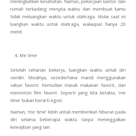
meningkatkan kesehatan. Namun, pekerjaan kantor dan
rumah terkadang menyita waktu dan membuat kamu
tidak meluangkan waktu untuk olahraga. Mulai saat ini
luangkan waktu untuk olahraga, walaupun hanya 20
menit
Me time
Setelah seharian bekerja, luangkan waktu untuk diri
sendiri. Misalnya, sesederhana mandi menggunakan
sabun favorit. Kemudian masak makanan favorit, dan
menonton film favorit. Seperti yang kita ketahui, ‘me
time’ bukan berarti egois.
Namun, ‘me time’ lebih untuk memberikan hiburan pada
diri selama beberapa waktu tanpa meninggalkan
kewajiban yang lain.