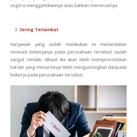
segera menggantikannya atau bahkan memecatnya.
Sering Terlambat
Karyawan yang sudah melakukan ini menandakan
motivasi bekerjanya pada perusahaan tersebut sudah
sangat rendah. Alhasil dia akan lebih memprioritaskan
hal lain yang menurutnya lebih menguntungkan daripada
bekerja pada perusahaan tersebut.