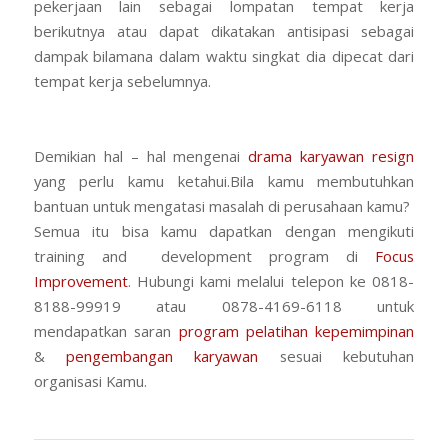
pekerjaan lain sebagai lompatan tempat kerja
berikutnya atau dapat dikatakan antisipasi sebagai
dampak bilamana dalam waktu singkat dia dipecat dari
tempat kerja sebelumnya.
Demikian hal – hal mengenai
drama karyawan resign
yang perlu kamu ketahui.Bila kamu membutuhkan
bantuan untuk mengatasi masalah di perusahaan kamu?
Semua itu bisa kamu dapatkan dengan mengikuti
training and development program di
Focus
Improvement
. Hubungi kami melalui telepon ke 0818-
8188-99919 atau 0878-4169-6118 untuk
mendapatkan saran
program pelatihan kepemimpinan
&
pengembangan karyawan
sesuai kebutuhan
organisasi Kamu.