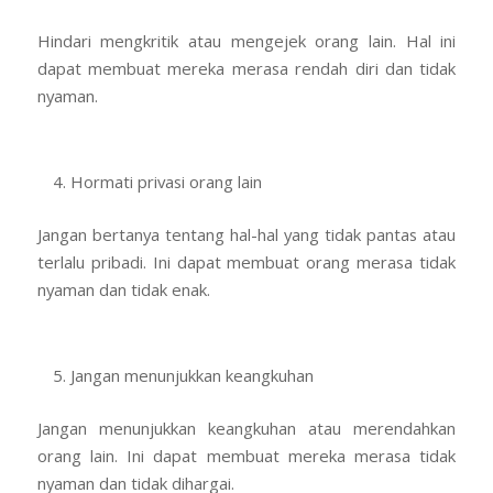
Hindari mengkritik atau mengejek orang lain. Hal ini
dapat membuat mereka merasa rendah diri dan tidak
nyaman.
Hormati privasi orang lain
Jangan bertanya tentang hal-hal yang tidak pantas atau
terlalu pribadi. Ini dapat membuat orang merasa tidak
nyaman dan tidak enak.
Jangan menunjukkan keangkuhan
Jangan menunjukkan keangkuhan atau merendahkan
orang lain. Ini dapat membuat mereka merasa tidak
nyaman dan tidak dihargai.