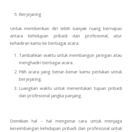
Berjejaring
Untuk memberikan diri lebih banyak ruang bernapas
antara kehidupan pribadi dan profesional, atur
kehadiran kamu ke berbagai acara.
Tambahkan waktu untuk membangun jaringan atau
menghadiri berbagai acara.
Pilih acara yang benar-benar kamu perlukan untuk
berjejaring.
Luangkan waktu untuk menentukan tujuan pribadi
dan profesional jangka panjang.
Demikian hal – hal mengenai cara untuk menjaga
keseimbangan kehidupan pribadi dan profesional untuk