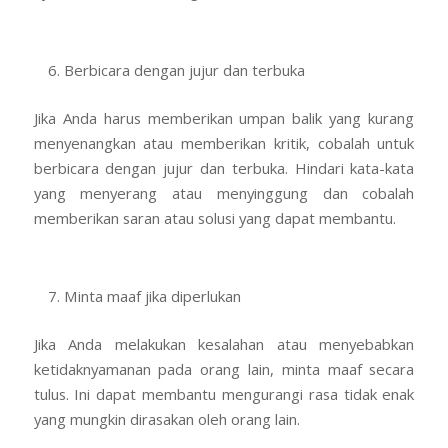
Berbicara dengan jujur dan terbuka
Jika Anda harus memberikan umpan balik yang kurang
menyenangkan atau memberikan kritik, cobalah untuk
berbicara dengan jujur dan terbuka. Hindari kata-kata
yang menyerang atau menyinggung dan cobalah
memberikan saran atau solusi yang dapat membantu.
Minta maaf jika diperlukan
Jika Anda melakukan kesalahan atau menyebabkan
ketidaknyamanan pada orang lain, minta maaf secara
tulus. Ini dapat membantu mengurangi rasa tidak enak
yang mungkin dirasakan oleh orang lain.