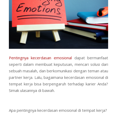
Pentingnya kecerdasan emosional
dapat bermanfaat
seperti dalam membuat keputusan, mencari solusi dari
sebuah masalah, dan berkomunikasi dengan teman atau
partner kerja. Lalu, bagaimana kecerdasan emosional di
tempat kerja bisa berpengaruh terhadap karier Anda?
Simak ulasannya di bawah.
Apa pentingnya kecerdasan emosional di tempat kerja?