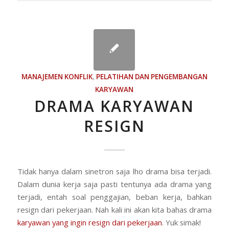
MANAJEMEN KONFLIK
,
PELATIHAN DAN PENGEMBANGAN
KARYAWAN
DRAMA KARYAWAN
RESIGN
Tidak hanya dalam sinetron saja lho drama bisa terjadi.
Dalam dunia kerja saja pasti tentunya ada drama yang
terjadi, entah soal penggajian, beban kerja, bahkan
resign dari pekerjaan. Nah kali ini akan kita bahas drama
karyawan yang ingin resign dari pekerjaan
. Yuk simak!