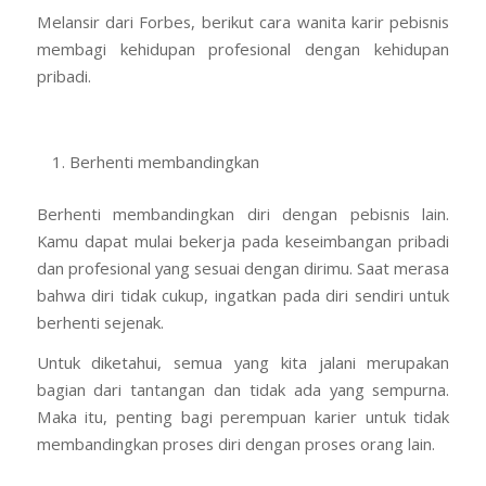
Melansir dari Forbes, berikut cara wanita karir pebisnis
membagi kehidupan profesional dengan kehidupan
pribadi.
Berhenti membandingkan
Berhenti membandingkan diri dengan pebisnis lain.
Kamu dapat mulai bekerja pada keseimbangan pribadi
dan profesional yang sesuai dengan dirimu. Saat merasa
bahwa diri tidak cukup, ingatkan pada diri sendiri untuk
berhenti sejenak.
Untuk diketahui, semua yang kita jalani merupakan
bagian dari tantangan dan tidak ada yang sempurna.
Maka itu, penting bagi perempuan karier untuk tidak
membandingkan proses diri dengan proses orang lain.