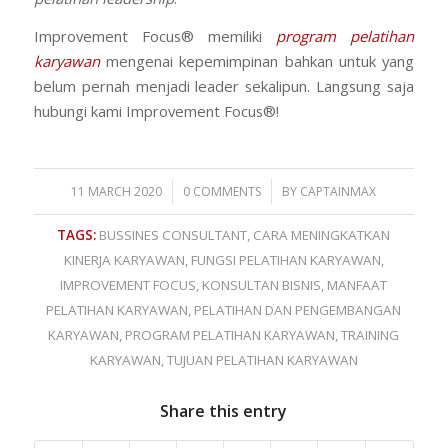
Improvement Focus® memiliki
program pelatihan
karyawan
mengenai kepemimpinan bahkan untuk yang
belum pernah menjadi leader sekalipun. Langsung saja
hubungi kami Improvement Focus®!
/
/
11 MARCH 2020
0 COMMENTS
BY
CAPTAINMAX
TAGS:
BUSSINES CONSULTANT
,
CARA MENINGKATKAN
KINERJA KARYAWAN
,
FUNGSI PELATIHAN KARYAWAN
,
IMPROVEMENT FOCUS
,
KONSULTAN BISNIS
,
MANFAAT
PELATIHAN KARYAWAN
,
PELATIHAN DAN PENGEMBANGAN
KARYAWAN
,
PROGRAM PELATIHAN KARYAWAN
,
TRAINING
KARYAWAN
,
TUJUAN PELATIHAN KARYAWAN
Share this entry