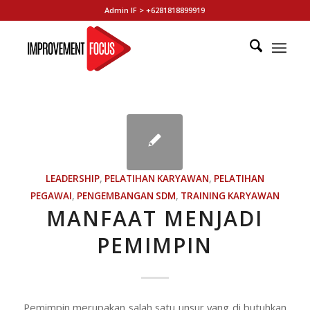
Admin IF > +6281818899919
LEADERSHIP
,
PELATIHAN KARYAWAN
,
PELATIHAN
PEGAWAI
,
PENGEMBANGAN SDM
,
TRAINING KARYAWAN
MANFAAT MENJADI
PEMIMPIN
Pemimpin merupakan salah satu unsur yang di butuhkan