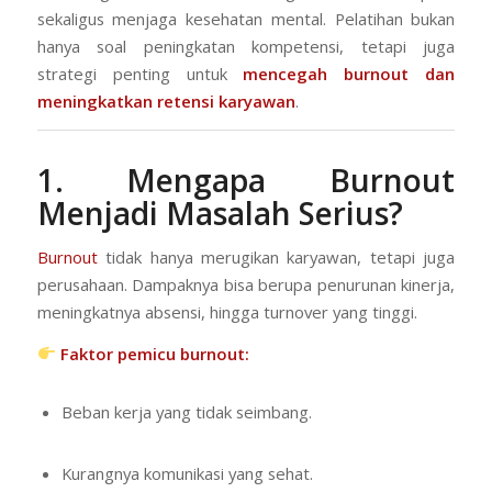
sekaligus menjaga kesehatan mental. Pelatihan bukan
hanya soal peningkatan kompetensi, tetapi juga
strategi penting untuk
mencegah burnout dan
meningkatkan retensi karyawan
.
1. Mengapa Burnout
Menjadi Masalah Serius?
Burnout
tidak hanya merugikan karyawan, tetapi juga
perusahaan. Dampaknya bisa berupa penurunan kinerja,
meningkatnya absensi, hingga turnover yang tinggi.
Faktor pemicu burnout:
Beban kerja yang tidak seimbang.
Kurangnya komunikasi yang sehat.