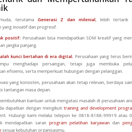
ik
 muda, terutama
Generasi Z dan milenial
, lebih tertarik
 yang inovatif dan progresif.
 positif:
Perusahaan bisa mendapatkan SDM kreatif yang men
n jangka panjang.
alah kunci bertahan di era digital
.
Perusahaan yang terus berin
mpu menghadapi persaingan, tetapi juga membuka pelu
an efisiensi, serta memperkuat hubungan dengan pelanggan.
vasi yang konsisten, perusahaan akan tetap relevan, berdaya sain
i tantangan masa depan.
 membutuhkan bantuan untuk mengatasi masalah di perusahaan a
nda dapatkan dengan mengikuti
training and development progr
nt. Hubungi kami melalui telepon ke 0818-8188-99919 atau 
uk mendapatkan saran
program pelatihan karyawan
dan
pen
n
sesuai kebutuhan organisasimu.