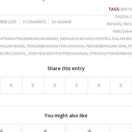
TAGS:
BERTA
DIGITAL
/
/
MBER 2025
0 COMMENTS
BY
ADMINIF
INOVASI
,
INOV
PERUSAH
LATIHAN PENGEMBANGAN BISNIS
,
MENGAPA INOVASI PENTING DALAM BIS
NGAN BISNIS
,
PENGEMBANGAN PERUSAHAAN
,
PENGEMBANGAN SDM
,
P
DI ERA DIGITAL
,
STRATEGI INOVASI PERUSAHAAN
,
STRATEGI PENGEMBAN
Share this entry
You might also like