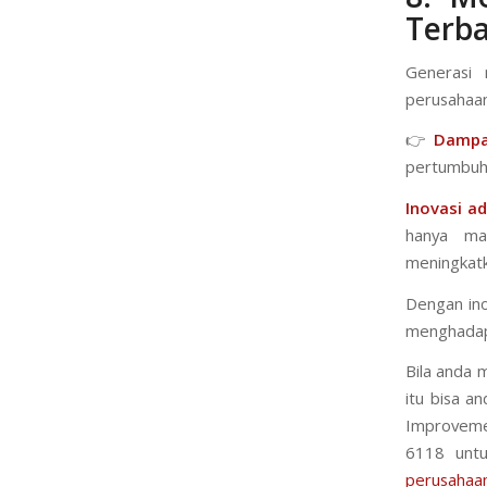
Terba
Generasi
perusahaan
👉
Dampak
pertumbuha
Inovasi ad
hanya ma
meningkatk
Dengan ino
menghadap
Bila anda
itu bisa a
Improveme
6118 unt
perusahaa