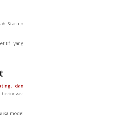
ah. Startup
titif yang
t
ting, dan
 berinovasi
mbuka model