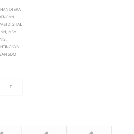
HAN DI ERA
 DENGAN
ASI DIGITAL
AAN
,
JASA
NIS
,
ENTINGNYA
GAN SDM