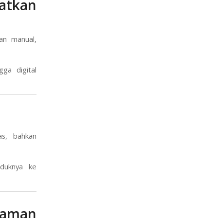
atkan
an manual,
ga digital
as, bahkan
duknya ke
laman