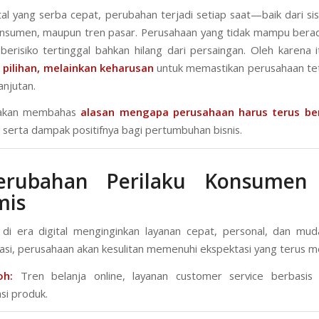
tal yang serba cepat, perubahan terjadi setiap saat—baik dari sis
onsumen, maupun tren pasar. Perusahaan yang tidak mampu bera
 berisiko tertinggal bahkan hilang dari persaingan. Oleh karena 
 pilihan, melainkan keharusan
untuk memastikan perusahaan te
anjutan.
ni akan membahas
alasan mengapa perusahaan harus terus ber
serta dampak positifnya bagi pertumbuhan bisnis.
erubahan Perilaku Konsumen
mis
i era digital menginginkan layanan cepat, personal, dan mud
asi, perusahaan akan kesulitan memenuhi ekspektasi yang terus m
oh:
Tren belanja online, layanan customer service berbasis 
si produk.