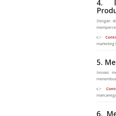
4. I
Produ
Dengan di
mempercepa
👉
Cont
marketing 
5. M
Inovasi m
menembus 
👉
Cont
mancanegar
6. M