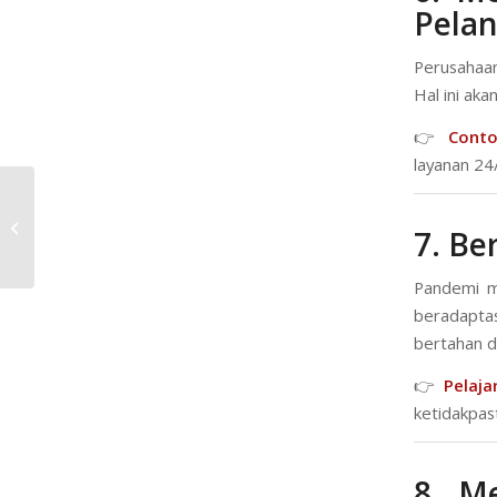
Pela
Perusahaan
Hal ini ak
👉
Conto
layanan 24
Pengembangan HRD: 10 Langkah
Efektif Membangun SDM
7. Be
Berkualitas Tinggi
Pandemi me
beradapta
bertahan d
👉
Pelaja
ketidakpast
8. M