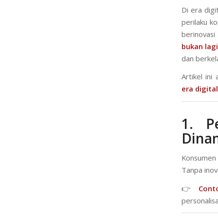
Di era digi
perilaku k
berinovasi
bukan lagi
dan berkel
Artikel i
era digital
1. P
Dina
Konsumen d
Tanpa inov
👉
Cont
personalisa