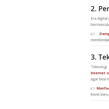
2. Pe
Era digita
bermuncula
👉
Damp
membedaka
3. Te
Teknologi
Internet o
agar bisa 
👉
Manfaa
bisnis baru.