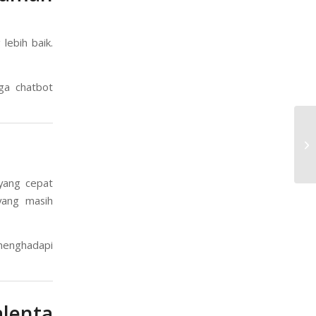
lebih baik.
gga chatbot
Pe
Bu
 yang cepat
yang masih
menghadapi
lenta