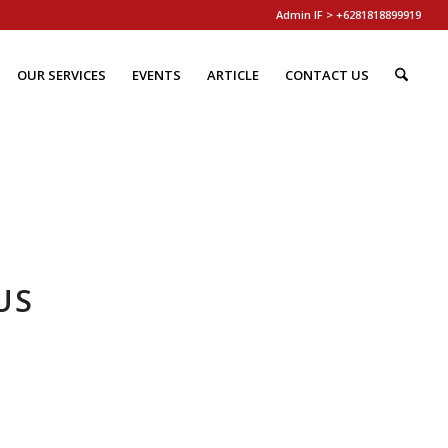
Admin IF > +6281818899919
OUR SERVICES
EVENTS
ARTICLE
CONTACT US
US
?