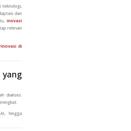
i teknologi,
daptasi dan
itu,
inovasi
tap relevan
inovasi di
 yang
ah diakses.
eningkat.
AI, hingga