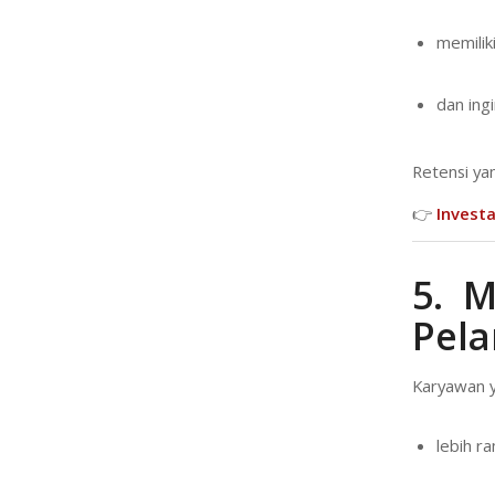
memiliki
dan ing
Retensi ya
👉
Invest
5. M
Pel
Karyawan y
lebih r