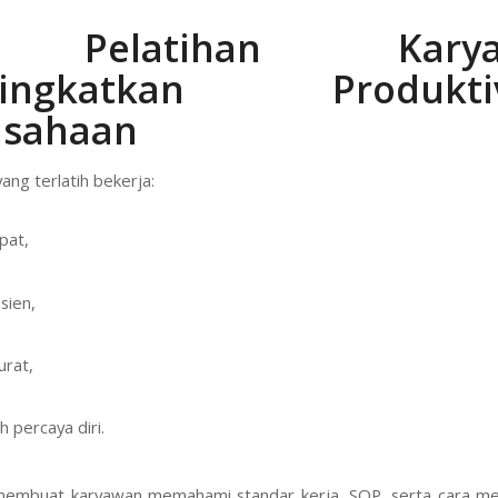
 Pelatihan Karya
ingkatkan Produktiv
usahaan
ang terlatih bekerja:
pat,
isien,
urat,
h percaya diri.
 membuat karyawan memahami standar kerja, SOP, serta cara m