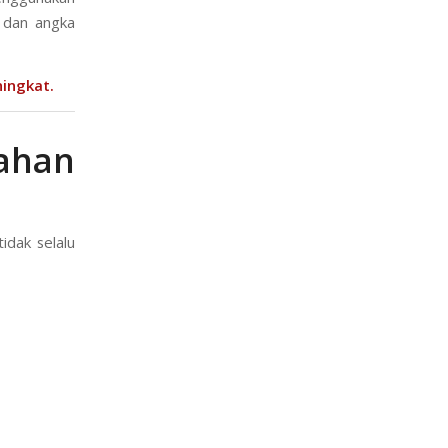
l dan angka
ingkat.
ahan
idak selalu