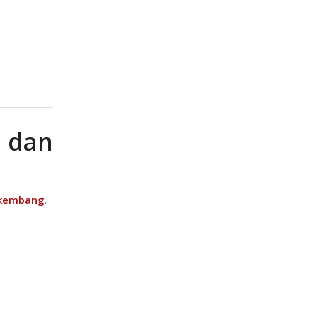
 dan
rkembang
.