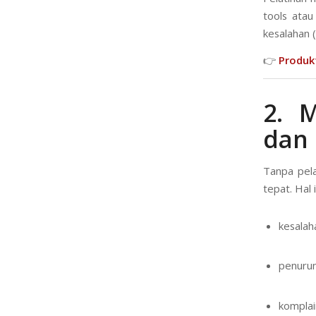
tools atau
kesalahan 
👉
Produk
2. 
dan 
Tanpa pela
tepat. Hal
kesalah
penurun
komplai