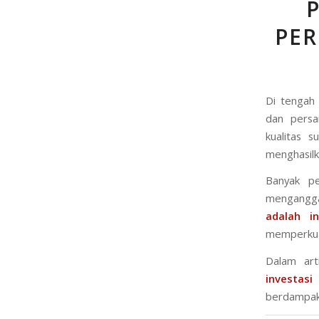
PE
Di tengah 
dan persa
kualitas s
menghasil
Banyak pe
mengangga
adalah i
memperkuat
Dalam ar
investasi 
berdampak