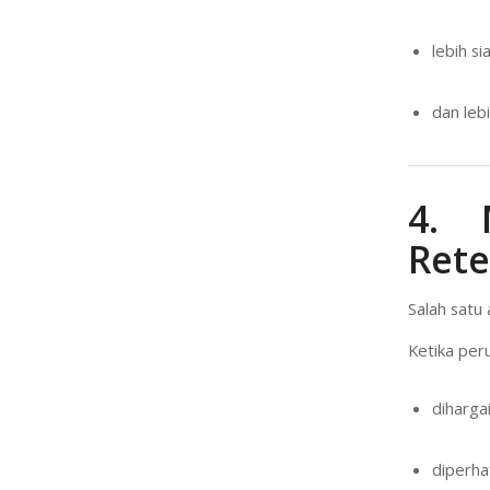
lebih s
dan leb
4. 
Rete
Salah satu
Ketika per
dihargai
diperha