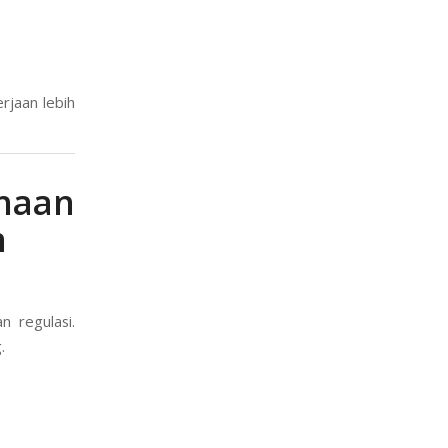
rjaan lebih
ahaan
n
n regulasi.
.