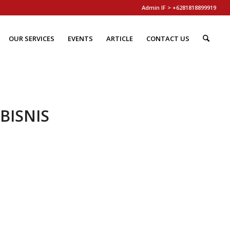
Admin IF > +6281818899919
OUR SERVICES
EVENTS
ARTICLE
CONTACT US
BISNIS