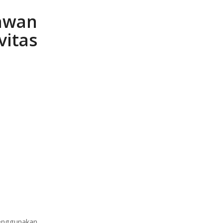
wan
itas
enggunakan