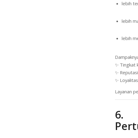
lebih te
lebih m
lebih m
Dampaknya
✨ Tingkat 
✨ Reputas
✨ Loyalita
Layanan pe
6. 
Per