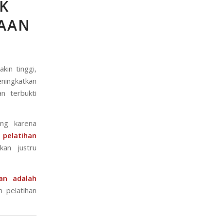
K
AAN
kin tinggi,
ningkatkan
an terbukti
ing karena
,
pelatihan
kan justru
an adalah
 pelatihan