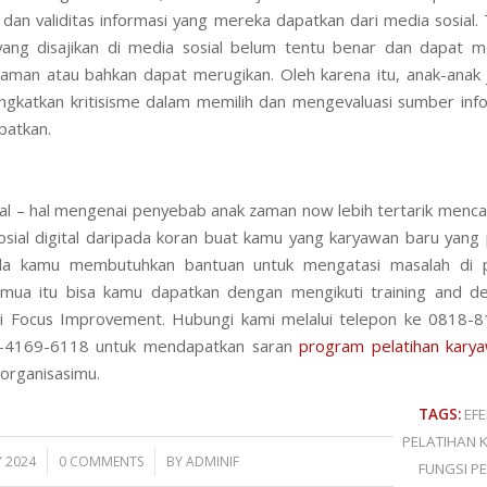
as dan validitas informasi yang mereka dapatkan dari media sosial.
yang disajikan di media sosial belum tentu benar dan dapat 
aman atau bahkan dapat merugikan. Oleh karena itu, anak-ana
ngkatkan kritisisme dalam memilih dan mengevaluasi sumber inf
patkan.
al – hal mengenai penyebab anak zaman now lebih tertarik mencar
osial digital daripada koran buat kamu yang karyawan baru yang
Bila kamu membutuhkan bantuan untuk mengatasi masalah di 
ua itu bisa kamu dapatkan dengan mengikuti training and d
i Focus Improvement. Hubungi kami melalui telepon ke 0818-
-4169-6118 untuk mendapatkan saran
program pelatihan kary
organisasimu.
TAGS:
EFE
PELATIHAN
/
Y 2024
0 COMMENTS
BY
ADMINIF
FUNGSI P