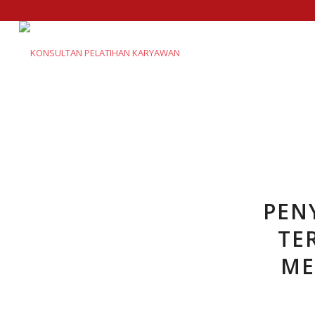
PEN
TE
ME