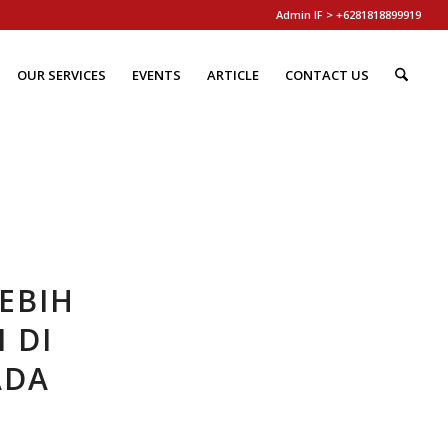
Admin IF > +6281818899919
OUR SERVICES
EVENTS
ARTICLE
CONTACT US
EBIH
 DI
ADA