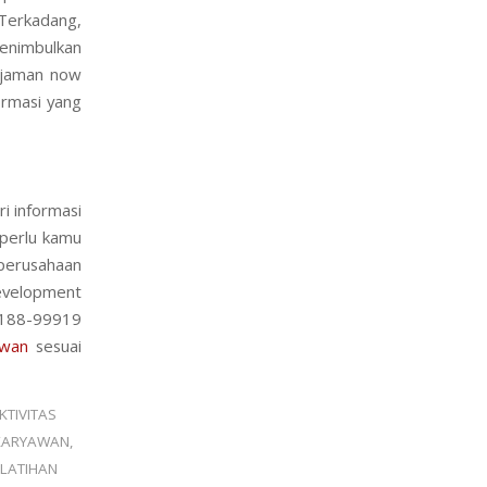
 Terkadang,
menimbulkan
k jaman now
ormasi yang
i informasi
 perlu kamu
perusahaan
evelopment
8188-99919
awan
sesuai
KTIVITAS
 KARYAWAN
,
ELATIHAN