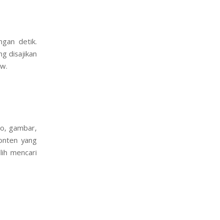
ngan detik.
ng disajikan
ow.
eo, gambar,
konten yang
ih mencari