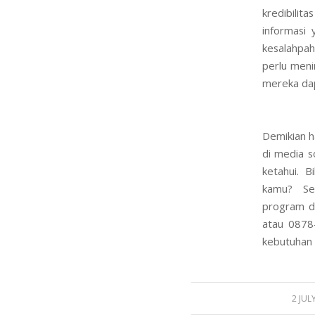
kredibilit
informasi 
kesalahpah
perlu meni
mereka da
Demikian h
di media s
ketahui. 
kamu? Sem
program d
atau 0878
kebutuhan 
/
2 JUL