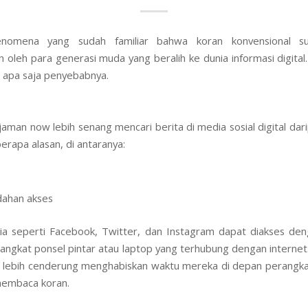
nomena yang sudah familiar bahwa koran konvensional s
n oleh para generasi muda yang beralih ke dunia informasi digital. K
 apa saja penyebabnya.
jaman now lebih senang mencari berita di media sosial digital dar
erapa alasan, di antaranya:
ahan akses
ia seperti Facebook, Twitter, dan Instagram dapat diakses d
rangkat ponsel pintar atau laptop yang terhubung dengan internet
lebih cenderung menghabiskan waktu mereka di depan perangka
membaca koran.