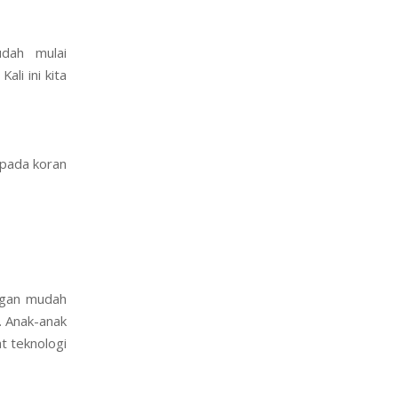
udah mulai
ali ini kita
ipada koran
engan mudah
. Anak-anak
t teknologi