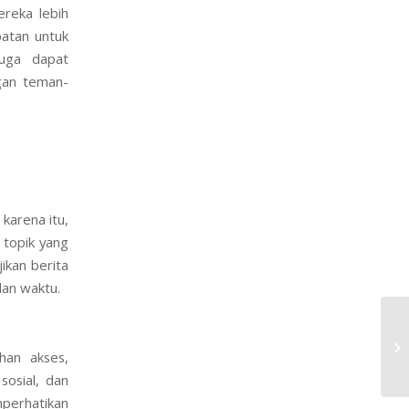
ereka lebih
atan untuk
uga dapat
gan teman-
karena itu,
 topik yang
ikan berita
dan waktu.
Pe
Gr
han akses,
sosial, dan
perhatikan