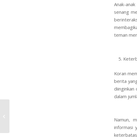
Anak-anak 
senang me
berinter
membagika
teman mer
Keterb
Koran memi
berita yan
diinginkan
dalam juml
Cara Meningkatkan Personal Value
Dalam Personal Branding
Namun, me
informasi 
keterbata