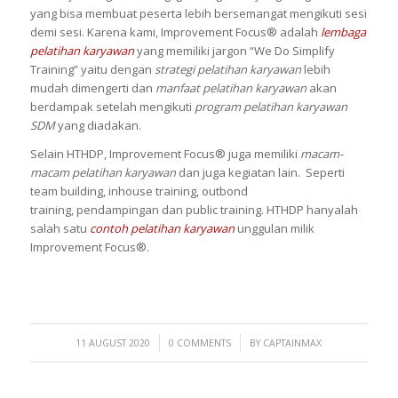
yang bisa membuat peserta lebih bersemangat mengikuti sesi
demi sesi. Karena kami, Improvement Focus® adalah
lembaga
pelatihan karyawan
yang memiliki jargon “We Do Simplify
Training” yaitu dengan
strategi pelatihan karyawan
lebih
mudah dimengerti dan
manfaat pelatihan karyawan
akan
berdampak setelah mengikuti
program pelatihan karyawan
SDM
yang diadakan.
Selain HTHDP, Improvement Focus® juga memiliki
macam-
macam pelatihan karyawan
dan juga kegiatan lain. Seperti
team building, inhouse training, outbond
training, pendampingan dan public training. HTHDP hanyalah
salah satu
contoh pelatihan karyawan
unggulan milik
Improvement Focus®.
/
/
11 AUGUST 2020
0 COMMENTS
BY
CAPTAINMAX