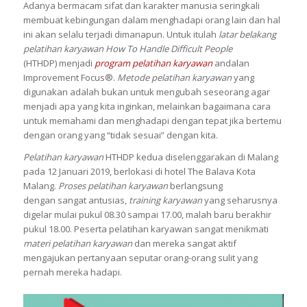
Adanya bermacam sifat dan karakter manusia seringkali
membuat kebingungan dalam menghadapi orang lain dan hal
ini akan selalu terjadi dimanapun. Untuk itulah
latar belakang
pelatihan karyawan
How To Handle Difficult People
(HTHDP) menjadi
program pelatihan karyawan
andalan
Improvement Focus®.
Metode pelatihan karyawan
yang
digunakan adalah bukan untuk mengubah seseorang agar
menjadi apa yang kita inginkan, melainkan bagaimana cara
untuk memahami dan menghadapi dengan tepat jika bertemu
dengan orang yang “tidak sesuai” dengan kita.
Pelatihan karyawan
HTHDP kedua diselenggarakan di Malang
pada 12 Januari 2019, berlokasi di hotel The Balava Kota
Malang.
Proses pelatihan karyawan
berlangsung
dengan sangat antusias,
training karyawan
yang seharusnya
digelar mulai pukul 08.30 sampai 17.00, malah baru berakhir
pukul 18.00. Peserta pelatihan karyawan sangat menikmati
materi pelatihan karyawan
dan mereka sangat aktif
mengajukan pertanyaan seputar orang-orang sulit yang
pernah mereka hadapi.